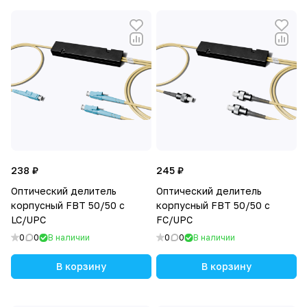
е
а
ч
е
н
и
я
238 ₽
245 ₽
Оптический делитель
Оптический делитель
корпусный FBT 50/50 с
корпусный FBT 50/50 с
LC/UPC
FC/UPC
0
0
В наличии
0
0
В наличии
В корзину
В корзину