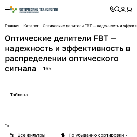
Главная
Каталог
Оптические делители FBT — надежность и эффекти
Оптические делители FBT —
надежность и эффективность в
Оптич
Оптич
распределении оптического
еские
еские
О
О
88
77
делит
делит
сигнала
п
п
165
товаров
товаров
ели
ели
т
т
FBT
FBT
и
и
стальн
корпус
ч
ч
ая
ные
Таблица
е
е
трубка
с
с
к
к
и
и
">
е
е
д
д
Все фильтры
По убыванию сортировки