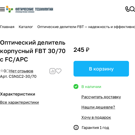
Главная
Каталог
Оптические делители FBT — надежность и эффективно
Оптический делитель
245 ₽
корпусный FBT 30/70
с FC/APC
В корзину
0
Нет отзывов
Арт.
CSN1C2-30/70
В наличии
Характеристики
Рассчитать доставку
Все характеристики
Нашли дешевле?
Хочу в подарок
Гарантия 1 год