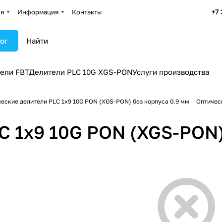
+7
ия
Информация
Контакты
ог
ели FBT
Делители PLC 10G XGS-PON
Услуги производства
еские делители PLC 1х9 10G PON (XGS-PON) без корпуса 0.9 мм
Оптичес
C 1х9 10G PON (XGS-PON)