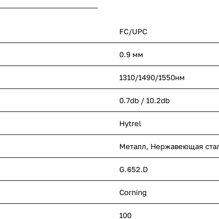
FC/UPC
0.9 мм
1310/1490/1550нм
0.7db / 10.2db
Hytrel
Металл, Нержавеющая ста
G.652.D
Corning
100