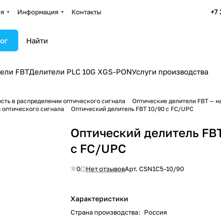
+7
ия
Информация
Контакты
ог
ели FBT
Делители PLC 10G XGS-PON
Услуги производства
сть в распределении оптического сигнала
Оптические делители FBT — н
 оптического сигнала
Оптический делитель FBT 10/90 с FC/UPC
Оптический делитель FB
с FC/UPC
0
Нет отзывов
Арт.
CSN1C5-10/90
Характеристики
Страна производства
:
Россия