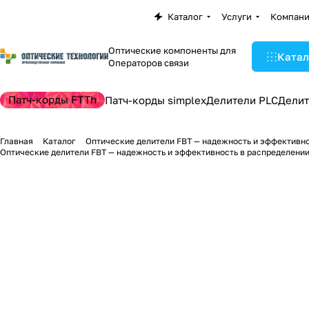
Каталог
Услуги
Компан
Оптические компоненты для
Катал
Операторов связи
Патч-корды FTTh
Патч-корды simplex
Делители PLC
Делит
Главная
Каталог
Оптические делители FBT — надежность и эффективно
Оптические делители FBT — надежность и эффективность в распределении