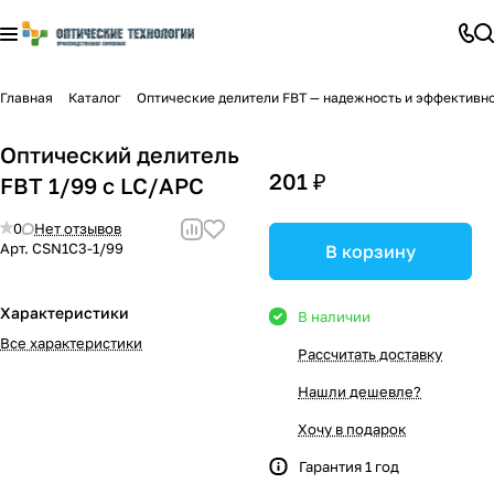
Главная
Каталог
Оптические делители FBT — надежность и эффективно
Оптический делитель
201 ₽
FBT 1/99 с LC/APC
0
Нет отзывов
Арт.
CSN1C3-1/99
В корзину
Характеристики
В наличии
Все характеристики
Рассчитать доставку
Нашли дешевле?
Хочу в подарок
Гарантия 1 год