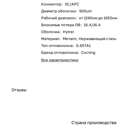
Коннектор
:
SC/APC
Диаметр оболочки
:
900um
Рабочий диапазон
:
от 1260нм до 1650нм
Вносимые потери DB
:
16.4/16.4
Оболочка
:
Hytrel
Материал
:
Металл, Нержавеющая сталь
Тип оптоволокна
:
G.657A1
Бренд оптоволокна
:
Corning
Все характеристики
Отзывы
Страна производства