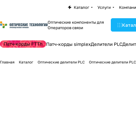
Каталог
Услуги
Компан
Оптические компоненты для
Катал
Операторов связи
Патч-корды FTTh
Патч-корды simplex
Делители PLC
Делит
Главная
Каталог
Оптические делители PLC
Оптические делители PLC