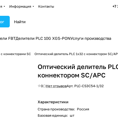
+7
ия
Информация
Контакты
ог
ели FBT
Делители PLC 10G XGS-PON
Услуги производства
 c коннекторами SC
Оптический делитель PLC 1x32 с коннектором SC/A
Оптический делитель PLC
коннектором SC/APC
0
Нет отзывов
Арт.
PLC-CS3C54-1/32
Характеристики
Страна производства
:
Россия
Базовая единица
:
шт