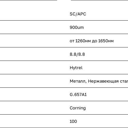
SC/APC
900um
от 1260нм до 1650нм
8.8/8.8
Hytrel
Металл, Нержавеющая ста
G.657A1
Corning
100