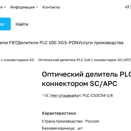
+7
ия
Информация
Контакты
ог
ели FBT
Делители PLC 10G XGS-PON
Услуги производства
 c коннекторами SC
Оптический делитель PLC 1x6 с коннектором SC/APC
Оптический делитель PLC
коннектором SC/APC
0
Нет отзывов
Арт.
PLC-CS3C54-1/6
Характеристики
Страна производства
:
Россия
Базовая единица
:
шт