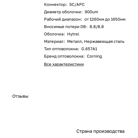
Коннектор
:
SC/APC
Диаметр оболочки
:
900um
Рабочий диапазон
:
от 1260нм до 1650нм
Вносимые потери DB
:
8.8/8.8
Оболочка
:
Hytrel
Материал
:
Металл, Нержавеющая сталь
Тип оптоволокна
:
G.657A1
Бренд оптоволокна
:
Corning
Все характеристики
Отзывы
Страна производства