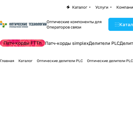
Каталог
Услуги
Компан
Оптические компоненты для
Катал
Операторов связи
Патч-корды FTTh
Патч-корды simplex
Делители PLC
Делит
Главная
Каталог
Оптические делители PLC
Оптические делители PLC