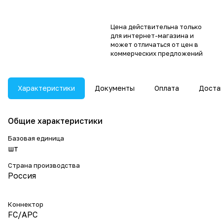
Цена действительна только
для интернет-магазина и
может отличаться от цен в
коммерческих предложений
Характеристики
Документы
Оплата
Доста
Общие характеристики
Базовая единица
шт
Страна производства
Россия
Коннектор
FC/APC