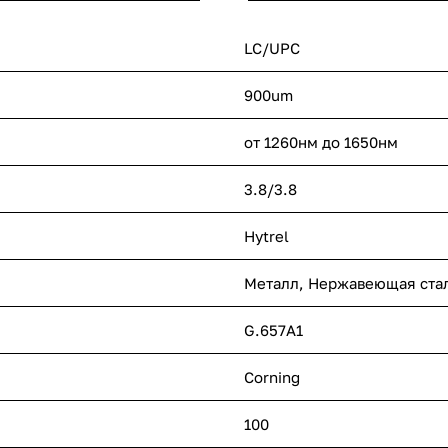
LC/UPC
900um
от 1260нм до 1650нм
3.8/3.8
Hytrel
Металл, Нержавеющая ста
G.657A1
Corning
100