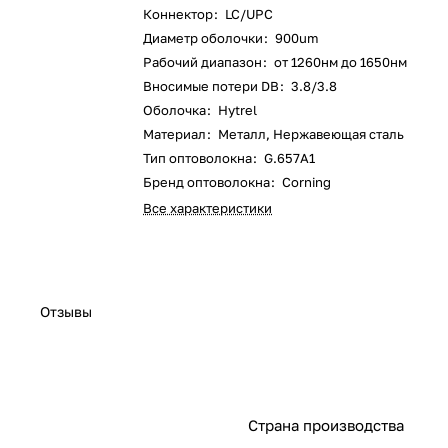
Коннектор
:
LC/UPC
Диаметр оболочки
:
900um
Рабочий диапазон
:
от 1260нм до 1650нм
Вносимые потери DB
:
3.8/3.8
Оболочка
:
Hytrel
Материал
:
Металл, Нержавеющая сталь
Тип оптоволокна
:
G.657A1
Бренд оптоволокна
:
Corning
Все характеристики
Отзывы
Страна производства