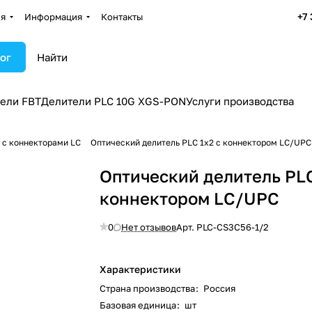
+7
ия
Информация
Контакты
ог
ели FBT
Делители PLC 10G XGS-PON
Услуги производства
 с коннекторами LC
Оптический делитель PLC 1x2 с коннектором LC/UPC
Оптический делитель PLC
коннектором LC/UPC
0
Нет отзывов
Арт.
PLC-CS3C56-1/2
Характеристики
Страна производства
:
Россия
Базовая единица
:
шт