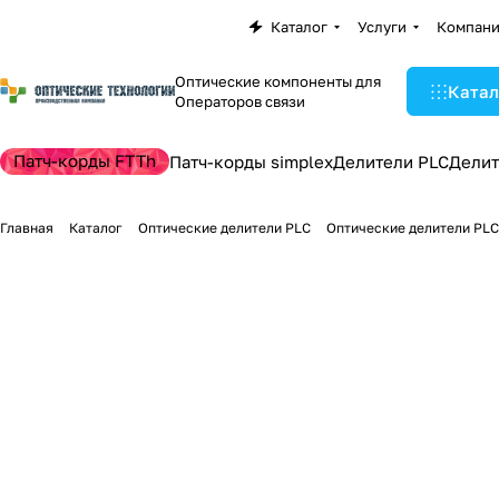
Каталог
Услуги
Компан
Оптические компоненты для
Катал
Операторов связи
Патч-корды FTTh
Патч-корды simplex
Делители PLC
Делит
Главная
Каталог
Оптические делители PLC
Оптические делители PLC