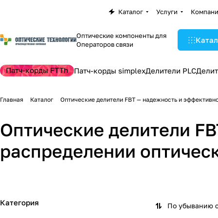
Каталог
Услуги
Компан
Оптические компоненты для
Катал
Операторов связи
Патч-корды FTTh
Патч-корды simplex
Делители PLC
Делит
Главная
Каталог
Оптические делители FBT — надежность и эффективно
Оптические делители FB
Оптические делители
Оптические делит
распределении оптическ
FBT волокно 245 мкм
FBT с оболочкой 0
11 товаров
11 товаров
Категория
По убыванию 