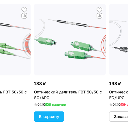
188 ₽
198 ₽
ь FBT 50/50 с
Оптический делитель FBT 50/50 с
Оптическ
SC/APC
FC/UPC
0
0
В наличии
0
0
Не
В корзину
Заказа