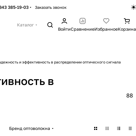
 343 385-19-03
Заказать звонок
Каталог
Войти
Сравнение
Избранное
Корзина
адежность и эффективность в распределении оптического сигнала
ивность в
ские делители
Оптические делители
88
коннекторами FC
FBT с коннекторами LC
а
22 товара
Бренд оптоволокна