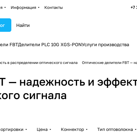
+7
ия
Информация
Контакты
ог
ели FBT
Делители PLC 10G XGS-PON
Услуги производства
сть в распределении оптического сигнала
Оптические делители FBT — н
T — надежность и эффект
ели
Оптические делители
Оптиче
ого сигнала
,9 мм
FBT с коннекторами SC
FBT с 
22 товара
22 товар
сортировки
Цена
Коннектор
Тип оптоволокна